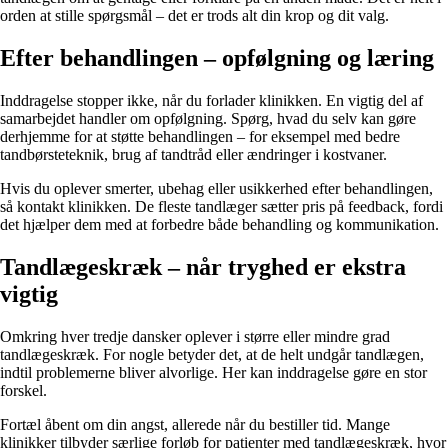
orden at stille spørgsmål – det er trods alt din krop og dit valg.
Efter behandlingen – opfølgning og læring
Inddragelse stopper ikke, når du forlader klinikken. En vigtig del af
samarbejdet handler om opfølgning. Spørg, hvad du selv kan gøre
derhjemme for at støtte behandlingen – for eksempel med bedre
tandbørsteteknik, brug af tandtråd eller ændringer i kostvaner.
Hvis du oplever smerter, ubehag eller usikkerhed efter behandlingen,
så kontakt klinikken. De fleste tandlæger sætter pris på feedback, fordi
det hjælper dem med at forbedre både behandling og kommunikation.
Tandlægeskræk – når tryghed er ekstra
vigtig
Omkring hver tredje dansker oplever i større eller mindre grad
tandlægeskræk. For nogle betyder det, at de helt undgår tandlægen,
indtil problemerne bliver alvorlige. Her kan inddragelse gøre en stor
forskel.
Fortæl åbent om din angst, allerede når du bestiller tid. Mange
klinikker tilbyder særlige forløb for patienter med tandlægeskræk, hvor