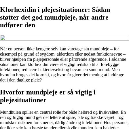
Klorhexidin i plejesituationer: Sådan
støtter det god mundpleje, når andre
udfører den
Når en person ikke længere selv kan varetage sin mundpleje – for
eksempel på grund af sygdom, alderdom eller nedsat funktionsevne –
bliver hjælpen fra plejepersonale eller pårørende afgørende. I sådanne
situationer kan klorhexidin være et vigtigt redskab til at forebygge
infektioner, reducere bakterievækst og bevare en sund mund. Men
hvordan bruges det korrekt, og hvornår giver det mening at inddrage
det i den daglige pleje?
Hvorfor mundpleje er så vigtig i
plejesituationer
Mundhulen spiller en central rolle for både helbred og livskvalitet. En
ren og fugtig mund gør det lettere at spise, tale og trække vejret – og
mindsker risikoen for smerter, dårlig ånde og infektioner. Hos personer,
der ikke selv kan børste tænder eller skylle munden, kan bakterier