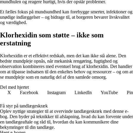
mundhulen og reagere hurtigt, hvis der opstår problemer.
Et fælles fokus på mundsundhed kan forebygge smerter, infektioner og
unødige indlæggelser – og bidrage til, at borgeren bevarer livskvalitet
og værdighed.
Klorhexidin som støtte – ikke som
erstatning
Klorhexidin er et effektivt redskab, men det kan ikke stå alene. Den
bedste mundpleje opnås, når mekanisk rengøring, fugtighed og
observation kombineres med eventuel brug af klorhexidin. Det handler
om at tilpasse indsatsen til den enkeltes behov og ressourcer – og om at
se mundpleje som en naturlig del af den samlede omsorg.
Del med hjertet
X
Facebook
Instagram
LinkedIn
YouTube
Pin
Få styr på tandlægeskræk
Oplev nyttige strategier til at overvinde tandlægeskræk med denne e-
bog. Den byder på teknikker til afslapning, hvad du kan forvente under
en tandlægeaftale og råd til, hvordan du kan kommunikere dine
bekymringer til din tandlæge.
Hent e-bogen