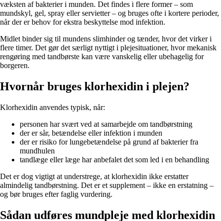
væksten af bakterier i munden. Det findes i flere former – som
mundskyl, gel, spray eller servietter – og bruges ofte i kortere perioder,
når der er behov for ekstra beskyttelse mod infektion.
Midlet binder sig til mundens slimhinder og tænder, hvor det virker i
flere timer. Det gør det særligt nyttigt i plejesituationer, hvor mekanisk
rengøring med tandbørste kan være vanskelig eller ubehagelig for
borgeren.
Hvornår bruges klorhexidin i plejen?
Klorhexidin anvendes typisk, når:
personen har svært ved at samarbejde om tandbørstning
der er sår, betændelse eller infektion i munden
der er risiko for lungebetændelse på grund af bakterier fra
mundhulen
tandlæge eller læge har anbefalet det som led i en behandling
Det er dog vigtigt at understrege, at klorhexidin ikke erstatter
almindelig tandbørstning. Det er et supplement – ikke en erstatning –
og bør bruges efter faglig vurdering.
Sådan udføres mundpleje med klorhexidin