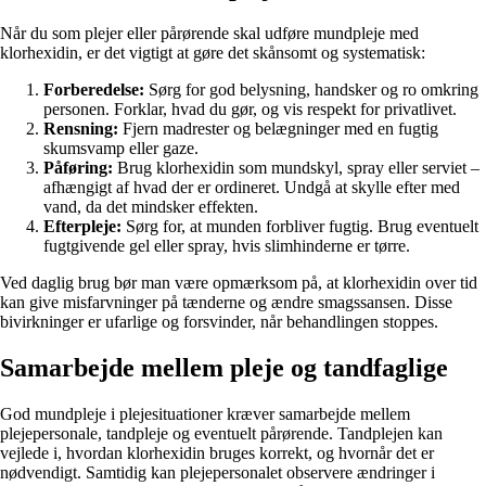
Når du som plejer eller pårørende skal udføre mundpleje med
klorhexidin, er det vigtigt at gøre det skånsomt og systematisk:
Forberedelse:
Sørg for god belysning, handsker og ro omkring
personen. Forklar, hvad du gør, og vis respekt for privatlivet.
Rensning:
Fjern madrester og belægninger med en fugtig
skumsvamp eller gaze.
Påføring:
Brug klorhexidin som mundskyl, spray eller serviet –
afhængigt af hvad der er ordineret. Undgå at skylle efter med
vand, da det mindsker effekten.
Efterpleje:
Sørg for, at munden forbliver fugtig. Brug eventuelt
fugtgivende gel eller spray, hvis slimhinderne er tørre.
Ved daglig brug bør man være opmærksom på, at klorhexidin over tid
kan give misfarvninger på tænderne og ændre smagssansen. Disse
bivirkninger er ufarlige og forsvinder, når behandlingen stoppes.
Samarbejde mellem pleje og tandfaglige
God mundpleje i plejesituationer kræver samarbejde mellem
plejepersonale, tandpleje og eventuelt pårørende. Tandplejen kan
vejlede i, hvordan klorhexidin bruges korrekt, og hvornår det er
nødvendigt. Samtidig kan plejepersonalet observere ændringer i