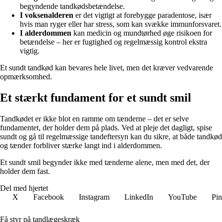
begyndende tandkødsbetændelse.
I voksenalderen
er det vigtigt at forebygge paradentose, især
hvis man ryger eller har stress, som kan svække immunforsvaret.
I alderdommen
kan medicin og mundtørhed øge risikoen for
betændelse – her er fugtighed og regelmæssig kontrol ekstra
vigtig.
Et sundt tandkød kan bevares hele livet, men det kræver vedvarende
opmærksomhed.
Et stærkt fundament for et sundt smil
Tandkødet er ikke blot en ramme om tænderne – det er selve
fundamentet, der holder dem på plads. Ved at pleje det dagligt, spise
sundt og gå til regelmæssige tandeftersyn kan du sikre, at både tandkød
og tænder forbliver stærke langt ind i alderdommen.
Et sundt smil begynder ikke med tænderne alene, men med det, der
holder dem fast.
Del med hjertet
X
Facebook
Instagram
LinkedIn
YouTube
Pin
Få styr på tandlægeskræk