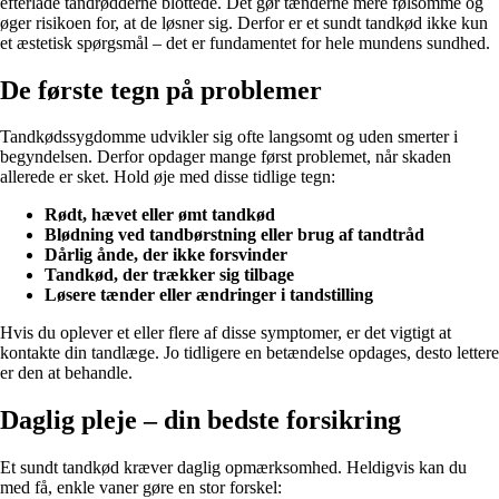
efterlade tandrødderne blottede. Det gør tænderne mere følsomme og
øger risikoen for, at de løsner sig. Derfor er et sundt tandkød ikke kun
et æstetisk spørgsmål – det er fundamentet for hele mundens sundhed.
De første tegn på problemer
Tandkødssygdomme udvikler sig ofte langsomt og uden smerter i
begyndelsen. Derfor opdager mange først problemet, når skaden
allerede er sket. Hold øje med disse tidlige tegn:
Rødt, hævet eller ømt tandkød
Blødning ved tandbørstning eller brug af tandtråd
Dårlig ånde, der ikke forsvinder
Tandkød, der trækker sig tilbage
Løsere tænder eller ændringer i tandstilling
Hvis du oplever et eller flere af disse symptomer, er det vigtigt at
kontakte din tandlæge. Jo tidligere en betændelse opdages, desto lettere
er den at behandle.
Daglig pleje – din bedste forsikring
Et sundt tandkød kræver daglig opmærksomhed. Heldigvis kan du
med få, enkle vaner gøre en stor forskel: