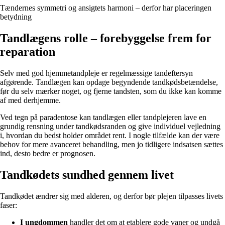
Tændernes symmetri og ansigtets harmoni – derfor har placeringen
betydning
Tandlægens rolle – forebyggelse frem for
reparation
Selv med god hjemmetandpleje er regelmæssige tandeftersyn
afgørende. Tandlægen kan opdage begyndende tandkødsbetændelse,
før du selv mærker noget, og fjerne tandsten, som du ikke kan komme
af med derhjemme.
Ved tegn på paradentose kan tandlægen eller tandplejeren lave en
grundig rensning under tandkødsranden og give individuel vejledning
i, hvordan du bedst holder området rent. I nogle tilfælde kan der være
behov for mere avanceret behandling, men jo tidligere indsatsen sættes
ind, desto bedre er prognosen.
Tandkødets sundhed gennem livet
Tandkødet ændrer sig med alderen, og derfor bør plejen tilpasses livets
faser:
I ungdommen
handler det om at etablere gode vaner og undgå