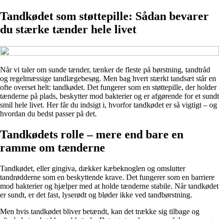
Tandkødet som støttepille: Sådan bevarer
du stærke tænder hele livet
Når vi taler om sunde tænder, tænker de fleste på børstning, tandtråd
og regelmæssige tandlægebesøg. Men bag hvert stærkt tandsæt står en
ofte overset helt: tandkødet. Det fungerer som en støttepille, der holder
tænderne på plads, beskytter mod bakterier og er afgørende for et sundt
smil hele livet. Her får du indsigt i, hvorfor tandkødet er så vigtigt – og
hvordan du bedst passer på det.
Tandkødets rolle – mere end bare en
ramme om tænderne
Tandkødet, eller gingiva, dækker kæbeknoglen og omslutter
tandrødderne som en beskyttende krave. Det fungerer som en barriere
mod bakterier og hjælper med at holde tænderne stabile. Når tandkødet
er sundt, er det fast, lyserødt og bløder ikke ved tandbørstning.
Men hvis tandkødet bliver betændt, kan det trække sig tilbage og