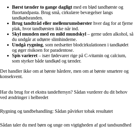
Børst tænder to gange dagligt
med en blød tandbørste og
fluortandpasta. Brug små, cirkulære bevægelser langs
tandkødsranden.
Brug tandtråd eller mellemrumsbørster
hver dag for at fjerne
plak, hvor tandbørsten ikke når ind.
Skyl munden med en mild mundskyl
– gerne uden alkohol, så
du undgår at udtørre slimhinderne.
Undgå rygning
, som nedsætter blodcirkulationen i tandkødet
og øger risikoen for paradentose.
Spis varieret
– især fødevarer rige på C-vitamin og calcium,
som styrker både tandkød og tænder.
Det handler ikke om at børste hårdere, men om at børste smartere og
konsekvent.
Har du brug for et ekstra tandeftersyn? Sådan vurderer du dit behov
ved ændringer i helbredet
Rygning og tandbehandling: Sådan påvirker tobak resultatet
Sådan taler du med børn og unge om vigtigheden af god tandsundhed